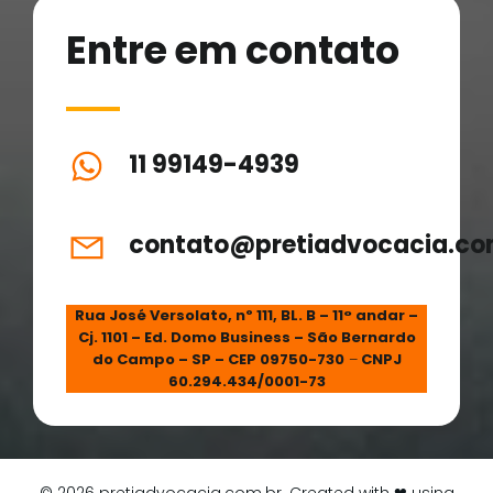
Entre em contato
11 99149-4939
contato@pretiadvocacia.co
Rua José Versolato, nº 111, BL. B – 11° andar –
Cj. 1101 – Ed. Domo Business – São Bernardo
do Campo – SP – CEP 09750-730
–
CNPJ
60.294.434/0001-73
© 2026 pretiadvocacia.com.br. Created with ❤ using